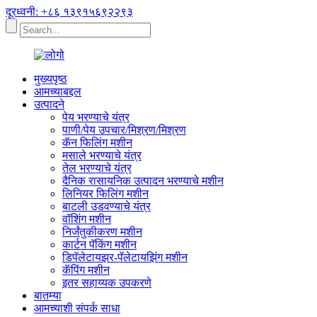
दूरध्वनी: +८६ १३९१५६९२२९३
मुख्यपृष्ठ
आमच्याबद्दल
उत्पादने
पेय भरण्याचे यंत्र
पाणी/पेय उपचार/मिश्रण/मिश्रण
कॅन फिलिंग मशीन
मसाले भरण्याचे यंत्र
तेल भरण्याचे यंत्र
दैनिक रासायनिक उत्पादन भरण्याचे मशीन
लिनियर फिलिंग मशीन
बाटली उडवण्याचे यंत्र
वॉशिंग मशीन
निर्जंतुकीकरण मशीन
कार्टन पॅकिंग मशीन
डिपॅलेटायझर-पॅलेटायझिंग मशीन
कॅपिंग मशीन
इतर सहाय्यक उपकरणे
बातम्या
आमच्याशी संपर्क साधा