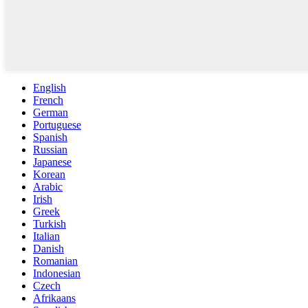
English
French
German
Portuguese
Spanish
Russian
Japanese
Korean
Arabic
Irish
Greek
Turkish
Italian
Danish
Romanian
Indonesian
Czech
Afrikaans