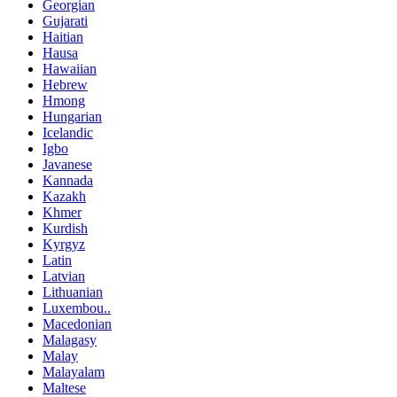
Georgian
Gujarati
Haitian
Hausa
Hawaiian
Hebrew
Hmong
Hungarian
Icelandic
Igbo
Javanese
Kannada
Kazakh
Khmer
Kurdish
Kyrgyz
Latin
Latvian
Lithuanian
Luxembou..
Macedonian
Malagasy
Malay
Malayalam
Maltese