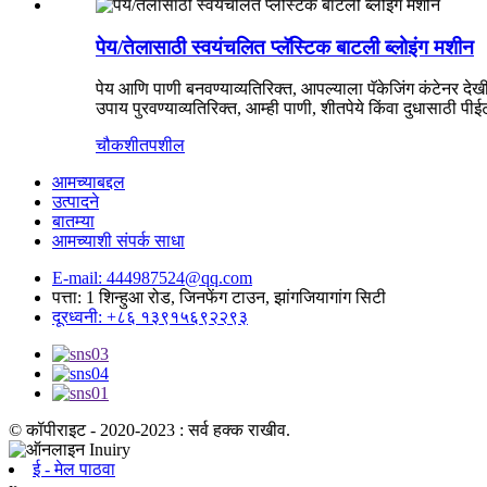
पेय/तेलासाठी स्वयंचलित प्लॅस्टिक बाटली ब्लोइंग मशीन
पेय आणि पाणी बनवण्याव्यतिरिक्त, आपल्याला पॅकेजिंग कंटेनर देखी
उपाय पुरवण्याव्यतिरिक्त, आम्ही पाणी, शीतपेये किंवा दुधासाठी प
चौकशी
तपशील
आमच्याबद्दल
उत्पादने
बातम्या
आमच्याशी संपर्क साधा
E-mail: 444987524@qq.com
पत्ता: 1 शिन्हुआ रोड, जिनफेंग टाउन, झांगजियागांग सिटी
दूरध्वनी: +८६ १३९१५६९२२९३
© कॉपीराइट - 2020-2023 : सर्व हक्क राखीव.
ई - मेल पाठवा