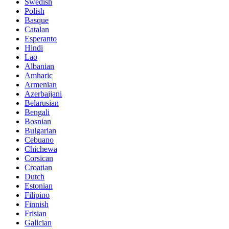
Swedish
Polish
Basque
Catalan
Esperanto
Hindi
Lao
Albanian
Amharic
Armenian
Azerbaijani
Belarusian
Bengali
Bosnian
Bulgarian
Cebuano
Chichewa
Corsican
Croatian
Dutch
Estonian
Filipino
Finnish
Frisian
Galician